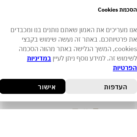
קוסמטיקאיות מספרות
Co
אודות
תקנון האתר
ריכים את האמון שאתם נותנים בנו ומכבדים
מדיניות משלוחים
יותכם. באתר זה נעשה שימוש בקבצי
צרו קשר
הצהרת נגישות
cookies, המשך הגלישה באתר מהווה הסכמה
 זה. למידע נוסף ניתן לעיין
במדיניות
ות
 באתר מאובטחת בתקן PCI
דפות
אישור
מייל:
info@onyxradianc