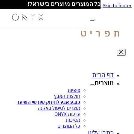
כל המוצרים מיוצרים בישראל!
Skip to main content
Skip to
משלוחים עד הבית
- מעל 100₪ חינם
ניתן לרכוש את מוצרינו גם באתר האונליין של סופ
פארם
פריט
דף הבית
מוצרים
ציפית הקסם לעור זוהר ובריא
אנטי בקטריאלי
ציפיות
חולצות האבץ
כובע אבץ לחיזוק שורשי השיער
מוצרים לטיפול באקנה
ערכות ONYX
מסיכות
כל המוצרים
כתבו עלינו