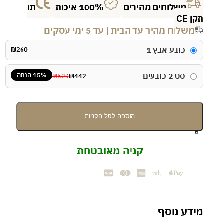
משלוחים מהירים
100% איכות
תו
CE
שלוח מהיר עד הבית | עד 5 ימי עסקים
כובע אבץ 1
₪
260
15% הנחה
סט 2 כובעים
₪
520
₪
442
הוספה לסל הקניות
ות
קניה מאובטחת
בע
ץ
יזוק
רשי
יער
דע נוסף