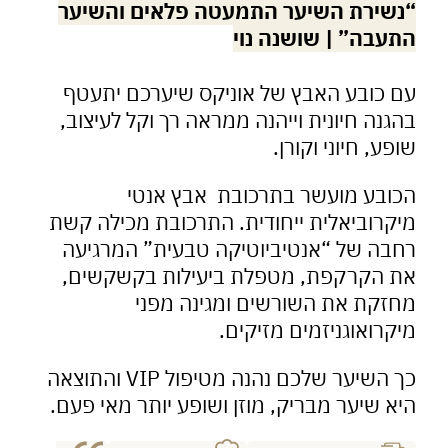
שירת השיער התמעטה פלאים והשיער
עבה” | שושנה נוי
 כובע האבץ של אוניקס שיערכם יתעטף
נה חיונית וייהנה ממראה רך וקל לעיצוב,
ע, חיוני וקורן.
ובע מועשר בתרכובת אבץ אנטי
רוביאלית ייחודית. התרכובת מכילה קשת
בה של “אנטיביוטיקה טבעית” המרגיעה
 הקרקפת, מטפלת ביעילות בקשקשים,
זקת את השורשים ומגינה מפני
רואוגניזמים מזיקים.
כך השיער שלכם נהנה מטיפול VIP והתוצאה
 שיער מבריק, מוזן ושופע יותר מאי פעם.