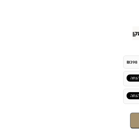
קן
₪
398