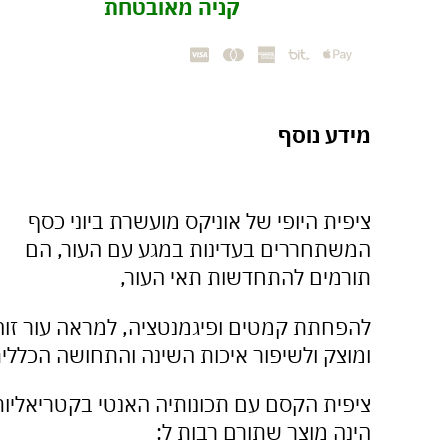
קניה מאובטחת
ציפית
הכסף
פרימיום
לחידוש
העור
וזוהר
מידע נוסף
טבעי
ציפית היופי של אוניקס מועשרת ביוני כסף
המשתחררים בעדינות במגע עם העור, הם
תורמים להתחדשות תאי
העור,
להפחתת קמטים ופיגמנטציה, למראה עור זוה
ומוצק ולשיפור איכות השינה והתחושה הכללית
ציפית הקסם עם תכונותיה האנטי בקטריאליות
הינה מוצר שתורם רבות ל: