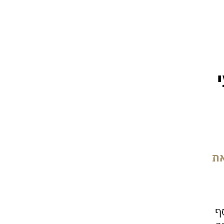
את
סף