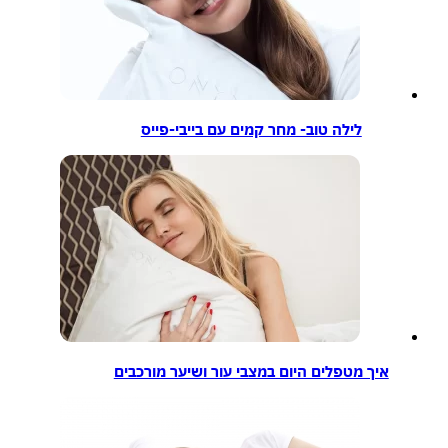
לילה טוב- מחר קמים עם בייבי-פייס
איך מטפלים היום במצבי עור ושיער מורכבים