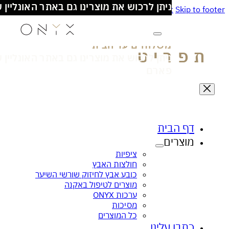
כל המוצרים מיוצרים בישראל!
Skip to main content
Skip to
משלוחים עד הבית
- מעל 100₪ חינם
ניתן לרכוש את מוצרינו גם באתר האונליין של סופ
פארם
פריט
דף הבית
מוצרים
ציפית הקסם לעור זוהר ובריא
אנטי בקטריאלי
ציפיות
חולצות האבץ
כובע אבץ לחיזוק שורשי השיער
מוצרים לטיפול באקנה
ערכות ONYX
מסיכות
כל המוצרים
כתבו עלינו