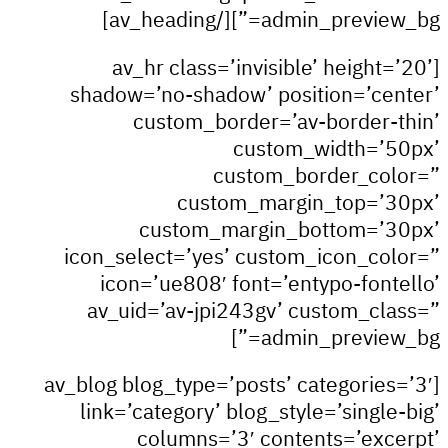
admin_preview_bg=”][/av_
[av_hr class=’invisible’ height
shadow=’no-shadow’ position=’ce
custom_border=’av-border-
custom_width=’
custom_border_co
custom_margin_top=’
custom_margin_bottom=’3
icon_select=’yes’ custom_icon_co
icon=’ue808′ font=’entypo-font
av_uid=’av-jpi243gv’ custom_cl
admin_preview_
[av_blog blog_type=’posts’ categories
link=’category’ blog_style=’single
columns=’3′ contents=’exc