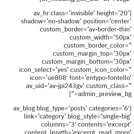
[av_hr class=’invisible’ height
shadow=’no-shadow’ position=’ce
custom_border=’av-border-
custom_width=’
custom_border_co
custom_margin_top=’
custom_margin_bottom=’3
icon_select=’yes’ custom_icon_co
icon=’ue808′ font=’entypo-font
av_uid=’av-jpi243gv’ custom_cl
admin_preview_
[av_blog blog_type=’posts’ categories
link=’category’ blog_style=’single
columns=’3′ contents=’exc
content_length=’excerpt_read_