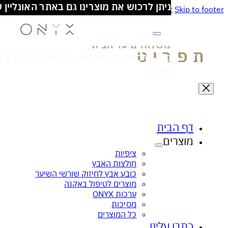
כל המוצרים מיוצרים בישראל!
Skip to main content
Skip to
משלוחים עד הבית
- מעל 100₪ חינם
ניתן לרכוש את מוצרינו גם באתר האונליין של סופ
פארם
פריט
דף הבית
מוצרים
ציפית הקסם לעור זוהר ובריא
אנטי בקטריאלי
ציפיות
חולצות האבץ
כובע אבץ לחיזוק שורשי השיער
מוצרים לטיפול באקנה
ערכות ONYX
מסיכות
כל המוצרים
כתבו עלינו