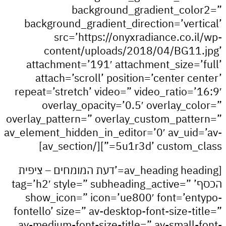
background_gradient_col
background_gradient_direction=’vert
src=’https://onyxradiance.co.i
content/uploads/2018/04/BG11
attachment=’191′ attachment_size=’
attach=’scroll’ position=’center ce
repeat=’stretch’ video=” video_ratio=’
overlay_opacity=’0.5′ overlay_co
overlay_pattern=” overlay_custom_patt
av_element_hidden_in_editor=’0′ av_uid
5u1r3d’ custom_class=”][/av_
[av_heading heading=’דעת המומחים – ציפית
הכסף’ tag=’h2′ style=” subheading_active=”
show_icon=” icon=’ue800′ font=’en
fontello’ size=” av-desktop-font-size-ti
av-medium-font-size-title=” av-small-