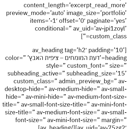
content_length=’excerpt_read_
preview_mode=’auto’ image_size=’portf
items=’-1′ offset=’0′ paginate=
conditional=” av_uid=’av-jpi1
custom_cl
[av_heading tag=’h2′ padding=
heading=’דעת המומחים – ציפית האבץ’ color=”
style=” custom_font=” s
subheading_active=” subheading_size
custom_class=” admin_preview_bg=
desktop-hide=” av-medium-hide=” av-s
hide=” av-mini-hide=” av-medium-font-
title=” av-small-font-size-title=” av-mini-
size-title=” av-medium-font-size=” av-s
font-size=” av-mini-font-size=” mar
av_uid=’av-75zg2′][/av_