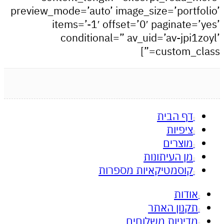
preview_mode=’auto’ image_size=’portf
items=’-1′ offset=’0′ paginate=
conditional=” av_uid=’av-jpi1
custom_cl
דף הבית
ציפיות
מוצרים
מן העיתונות
קוסמטיקאיות מספרות
אודות
תקנון האתר
מדיניות משלוחים