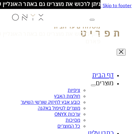
כל המוצרים מיוצרים בישראל!
Skip to main content
Skip to
משלוחים עד הבית
- מעל 100₪ חינם
ניתן לרכוש את מוצרינו גם באתר האונליין של סופ
פארם
פריט
דף הבית
מוצרים
ציפית הקסם לעור זוהר ובריא
אנטי בקטריאלי
ציפיות
חולצות האבץ
כובע אבץ לחיזוק שורשי השיער
מוצרים לטיפול באקנה
ערכות ONYX
מסיכות
כל המוצרים
כתבו עלינו