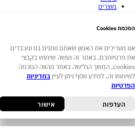
מוצרים
מן העיתונות
קוסמטיקאיות מספרות
Co
אודות
תקנון האתר
ריכים את האמון שאתם נותנים בנו ומכבדים
מדיניות משלוחים
יותכם. באתר זה נעשה שימוש בקבצי
צרו קשר
cookies, המשך הגלישה באתר מהווה הסכמה
הצהרת נגישות
 זה. למידע נוסף ניתן לעיין
במדיניות
ות
דפות
אישור
 באתר מאובטחת בתקן PCI
מייל: