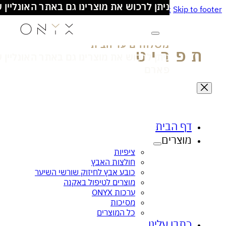
כל המוצרים מיוצרים בישראל!
Skip to main content
Skip to
משלוחים עד הבית
- מעל 100₪ חינם
ניתן לרכוש את מוצרינו גם באתר האונליין של סופ
פארם
פריט
דף הבית
מוצרים
ציפית הקסם לעור זוהר ובריא
אנטי בקטריאלי
ציפיות
חולצות האבץ
כובע אבץ לחיזוק שורשי השיער
מוצרים לטיפול באקנה
ערכות ONYX
מסיכות
כל המוצרים
כתבו עלינו