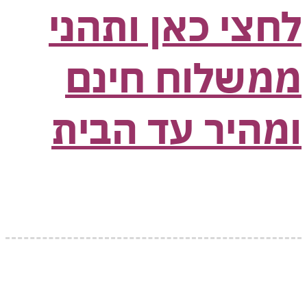
צי כאן ותהני
שלוח חינם
היר עד הבית