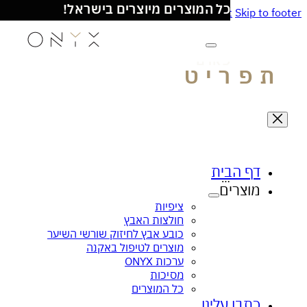
כל המוצרים מיוצרים בישראל!
Skip to main content
Skip to
משלוחים עד הבית
- מעל 100₪ חינם
ניתן לרכוש את מוצרינו גם באתר האונליין של סופ
פארם
פריט
דף הבית
מוצרים
ציפית הקסם לעור זוהר ובריא
אנטי בקטריאלי
ציפיות
חולצות האבץ
כובע אבץ לחיזוק שורשי השיער
מוצרים לטיפול באקנה
ערכות ONYX
מסיכות
כל המוצרים
כתבו עלינו