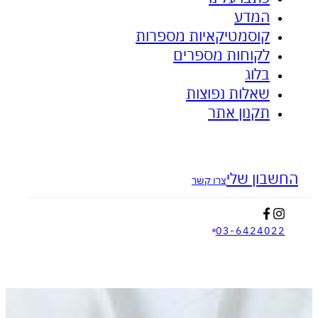
המדע
ציפית האבץ - לאקנה ובעיות עור
אנטי דלקתי
קוסמטיקאיות מספרות
לקוחות מספרים
בלוג
שאלות נפוצות
תקנון אתר
בון שלי
צרו קשר
03-642402