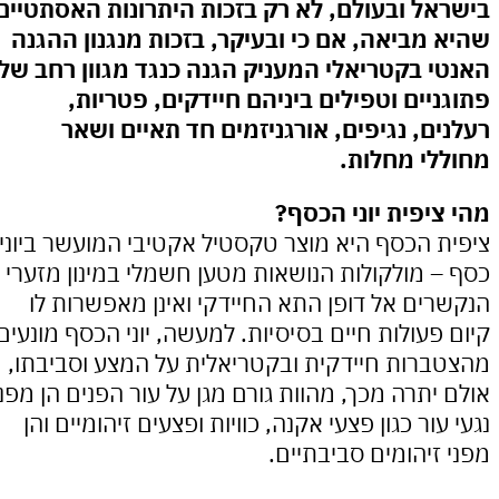
ל ובעולם, לא רק בזכות היתרונות האסתטיים
מביאה, אם כי ובעיקר, בזכות מנגנון ההגנה
 בקטריאלי המעניק הגנה כנגד מגוון רחב של
יים וטפילים ביניהם חיידקים, פטריות,
ם, נגיפים, אורגניזמים חד תאיים ושאר
י מחלות.
יפית יוני הכסף?
 הכסף היא מוצר טקסטיל אקטיבי המועשר ביוני
 מולקולות הנושאות מטען חשמלי במינון מזערי
ים אל דופן התא החיידקי ואינן מאפשרות לו
פעולות חיים בסיסיות. למעשה, יוני הכסף מונעים
רות חיידקית ובקטריאלית על המצע וסביבתו,
יתרה מכך, מהוות גורם מגן על עור הפנים הן מפני
ור כגון פצעי אקנה, כוויות ופצעים זיהומיים והן
זיהומים סביבתיים.